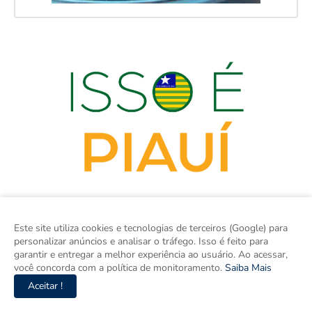
Este site utiliza cookies e tecnologias de terceiros (Google) para
personalizar anúncios e analisar o tráfego. Isso é feito para
garantir e entregar a melhor experiência ao usuário. Ao acessar,
você concorda com a política de monitoramento.
Saiba Mais
ISSO É PIAUÍ é o site de notícias do Piauí e um espaço para
Aceitar !
discutir o Piauí e o Brasil. Aqui tem informação de verdade com
imparcialidade. Os principais temas são política, cidades e