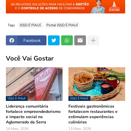
Tags
ISSO É PIAUÍ.
Portal ISSO É PIAUÍ
Facebook
Você Vai Gostar
ISSO É PIAUÍ.
ISSO É PIAUÍ.
Liderança comunitária
Festivais gastronômicos
fortalece empreendedorismo
fortalecem restaurantes e
e impacto social no
estimulam experiências
Aglomerado da Serra
culinárias
14 Maio, 2026
13 Maio, 2026