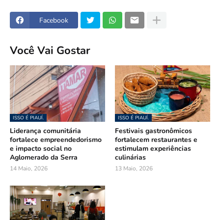
Facebook
Você Vai Gostar
ISSO É PIAUÍ.
ISSO É PIAUÍ.
Liderança comunitária
Festivais gastronômicos
fortalece empreendedorismo
fortalecem restaurantes e
e impacto social no
estimulam experiências
Aglomerado da Serra
culinárias
14 Maio, 2026
13 Maio, 2026