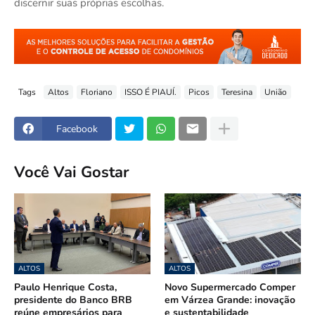
discernir suas próprias escolhas.
Tags
Altos
Floriano
ISSO É PIAUÍ.
Picos
Teresina
União
Facebook
Você Vai Gostar
ALTOS
ALTOS
Paulo Henrique Costa,
Novo Supermercado Comper
presidente do Banco BRB
em Várzea Grande: inovação
reúne empresários para
e sustentabilidade