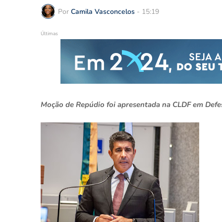
Por
Camila Vasconcelos
-
15:19
Últimas
Moção de Repúdio foi apresentada na CLDF em Defes