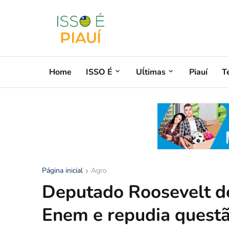
Home
ISSO É
Uĺtimas
Piauí
T
Página inicial
Agro
Deputado Roosevelt d
Enem e repudia quest