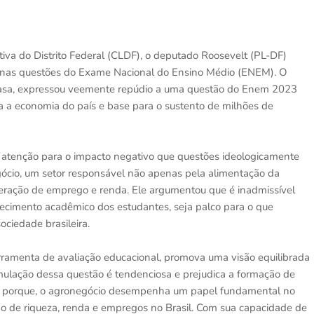
va do Distrito Federal (CLDF), o deputado Roosevelt (PL-DF)
ca nas questões do Exame Nacional do Ensino Médio (ENEM). O
 casa, expressou veemente repúdio a uma questão do Enem 2023
ra a economia do país e base para o sustento de milhões de
atenção para o impacto negativo que questões ideologicamente
ócio, um setor responsável não apenas pela alimentação da
eração de emprego e renda. Ele argumentou que é inadmissível
ecimento acadêmico dos estudantes, seja palco para o que
ociedade brasileira.
amenta de avaliação educacional, promova uma visão equilibrada
rmulação dessa questão é tendenciosa e prejudica a formação de
Isto porque, o agronegócio desempenha um papel fundamental no
o de riqueza, renda e empregos no Brasil. Com sua capacidade de