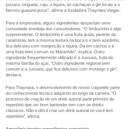
jussara, siriguela, caju, a tiquira, as cachaças e gin locais e o 
famoso guaraná jesus”, afirma a fundadora Thaynara Viegas. 
Para a empresária, alguns ingredientes despertam uma 
curiosidade imediata dos consumidores. “O limãozinho é algo 
surpreendente. O limãozinho é uma fruta ácida, parente da 
carambola, tem a mesma textura na boca e é bem azedinho, 
fica delicioso com manjericão e tiquira. Dá em cachos e é 
uma fruta bem comum no Maranhão”, explica. Outro 
ingrediente frequentemente utilizado é a Jussara, fruta da 
mesma família do açaí. “Outro ingrediente regional bem 
comum é a Jussara, que fica delicioso com morango e gin”, 
destaca. 
Para Thaynara, o desenvolvimento de novos coquetéis parte 
do conhecimento técnico adquirido ao longo da carreira. “O 
processo de criação de um drink autoral parte primeiro do 
repertório que um bom bartender tem com os drinks 
clássicos. Não é difícil criar um drink autoral se você tem 
repertório”, afirma. 
Amazônia inspira experiências sensoriais 