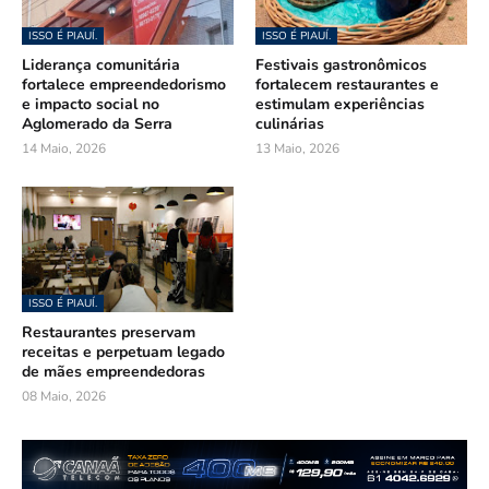
ISSO É PIAUÍ.
ISSO É PIAUÍ.
Liderança comunitária
Festivais gastronômicos
fortalece empreendedorismo
fortalecem restaurantes e
e impacto social no
estimulam experiências
Aglomerado da Serra
culinárias
14 Maio, 2026
13 Maio, 2026
ISSO É PIAUÍ.
Restaurantes preservam
receitas e perpetuam legado
de mães empreendedoras
08 Maio, 2026