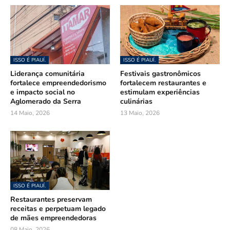
ISSO É PIAUÍ.
ISSO É PIAUÍ.
Liderança comunitária
Festivais gastronômicos
fortalece empreendedorismo
fortalecem restaurantes e
e impacto social no
estimulam experiências
Aglomerado da Serra
culinárias
14 Maio, 2026
13 Maio, 2026
ISSO É PIAUÍ.
Restaurantes preservam
receitas e perpetuam legado
de mães empreendedoras
08 Maio, 2026