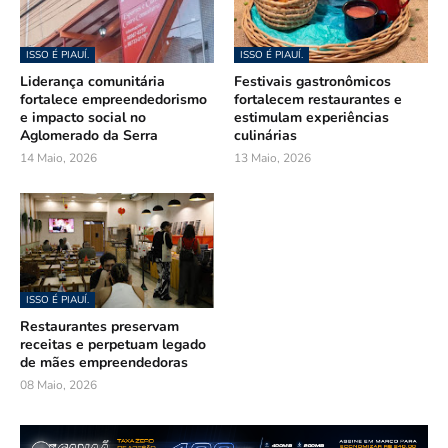
ISSO É PIAUÍ.
ISSO É PIAUÍ.
Liderança comunitária
Festivais gastronômicos
fortalece empreendedorismo
fortalecem restaurantes e
e impacto social no
estimulam experiências
Aglomerado da Serra
culinárias
14 Maio, 2026
13 Maio, 2026
ISSO É PIAUÍ.
Restaurantes preservam
receitas e perpetuam legado
de mães empreendedoras
08 Maio, 2026