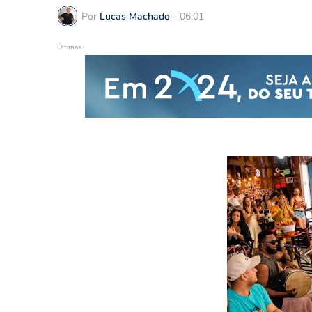
Por
Lucas Machado
-
06:01
Últimas