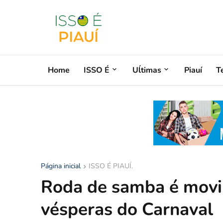
Home
ISSO É
Uĺtimas
Piauí
T
Página inicial
ISSO É PIAUÍ.
Roda de samba é movi
vésperas do Carnaval