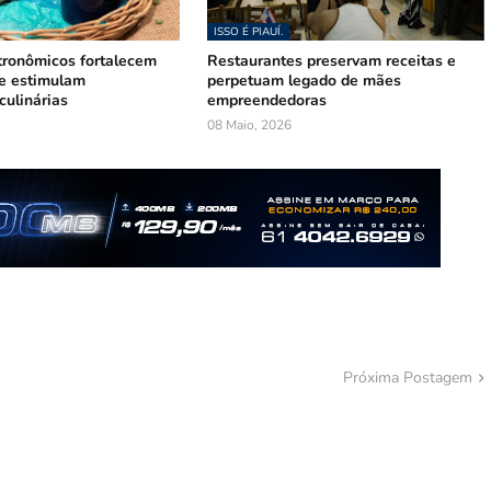
ISSO É PIAUÍ.
tronômicos fortalecem
Restaurantes preservam receitas e
 e estimulam
perpetuam legado de mães
culinárias
empreendedoras
08 Maio, 2026
Próxima Postagem