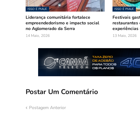
ISSO É PIAUÍ.
ISSO É PIAUÍ.
Liderança comunitária fortalece
Festivais gas
empreendedorismo e impacto social
restaurantes
no Aglomerado da Serra
experiências 
14 Maio, 2026
13 Maio, 2026
Postar Um Comentário
Postagem Anterior