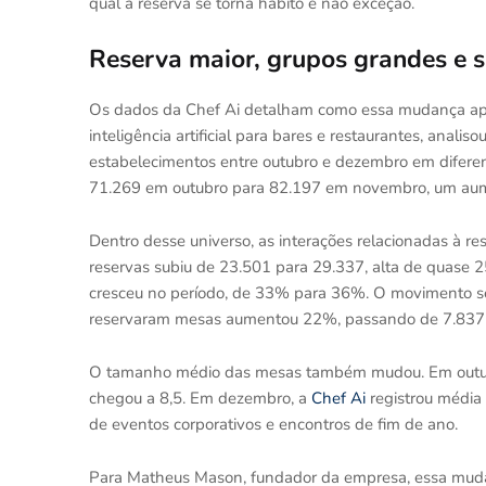
qual a reserva se torna hábito e não exceção.
Reserva maior, grupos grandes e 
Os dados da Chef Ai detalham como essa mudança apar
inteligência artificial para bares e restaurantes, anal
estabelecimentos entre outubro e dezembro em diferen
71.269 em outubro para 82.197 em novembro, um au
Dentro desse universo, as interações relacionadas à 
reservas subiu de 23.501 para 29.337, alta de quase
cresceu no período, de 33% para 36%. O movimento se
reservaram mesas aumentou 22%, passando de 7.837
O tamanho médio das mesas também mudou. Em outubr
chegou a 8,5. Em dezembro, a
Chef Ai
registrou média 
de eventos corporativos e encontros de fim de ano.
Para Matheus Mason, fundador da empresa, essa mudan