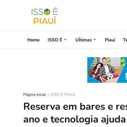
Home
ISSO É
Uĺtimas
Piauí
T
Página inicial
ISSO É PIAUÍ.
Reserva em bares e re
ano e tecnologia ajud