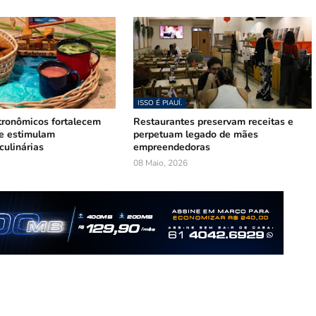
ISSO É PIAUÍ.
tronômicos fortalecem
Restaurantes preservam receitas e
 e estimulam
perpetuam legado de mães
culinárias
empreendedoras
08 Maio, 2026