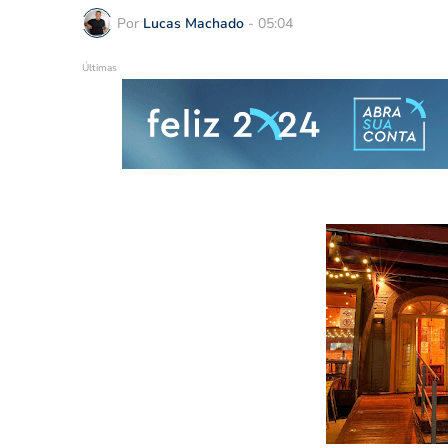
Por
Lucas Machado
-
05:04
Últimas