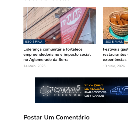
ISSO É PIAUÍ.
ISSO É PIAUÍ.
Liderança comunitária fortalece
Festivais gas
empreendedorismo e impacto social
restaurantes
no Aglomerado da Serra
experiências 
14 Maio, 2026
13 Maio, 2026
Postar Um Comentário