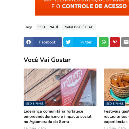
Tags
ISSO É PIAUÍ.
Portal ISSO É PIAUÍ
Facebook
Twitter
Você Vai Gostar
ISSO É PIAUÍ.
ISSO É PIAUÍ.
Liderança comunitária fortalece
Festivais gas
empreendedorismo e impacto social
restaurantes
no Aglomerado da Serra
experiências 
14 Maio, 2026
13 Maio, 2026