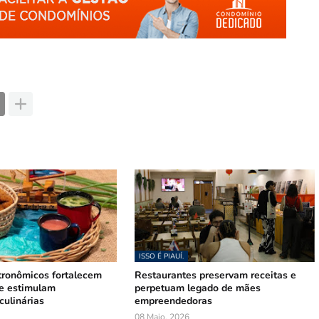
ISSO É PIAUÍ.
tronômicos fortalecem
Restaurantes preservam receitas e
 e estimulam
perpetuam legado de mães
culinárias
empreendedoras
08 Maio, 2026