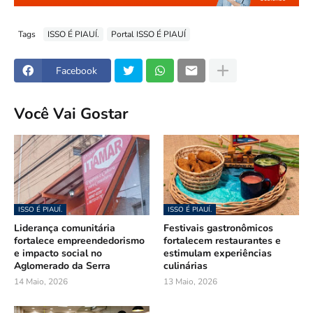
Tags
ISSO É PIAUÍ.
Portal ISSO É PIAUÍ
Facebook
Você Vai Gostar
ISSO É PIAUÍ.
ISSO É PIAUÍ.
Liderança comunitária
Festivais gastronômicos
fortalece empreendedorismo
fortalecem restaurantes e
e impacto social no
estimulam experiências
Aglomerado da Serra
culinárias
14 Maio, 2026
13 Maio, 2026