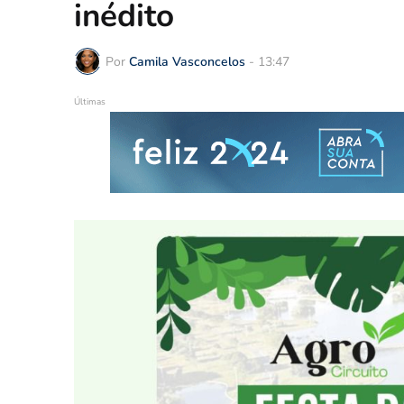
inédito
Por
Camila Vasconcelos
-
13:47
Últimas