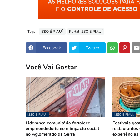
Tags
ISSO É PIAUÍ.
Portal ISSO É PIAUÍ
Facebook
Twitter
Você Vai Gostar
ISSO É PIAUÍ.
ISSO É PIAUÍ.
Liderança comunitária fortalece
Festivais gas
empreendedorismo e impacto social
restaurantes
no Aglomerado da Serra
experiências 