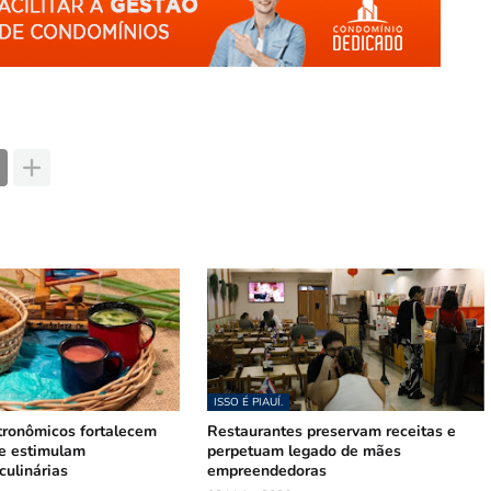
ISSO É PIAUÍ.
tronômicos fortalecem
Restaurantes preservam receitas e
 e estimulam
perpetuam legado de mães
culinárias
empreendedoras