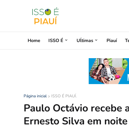
Home
ISSO É
Uĺtimas
Piauí
T
Página inicial
ISSO É PIAUÍ.
Paulo Octávio recebe 
Ernesto Silva em noite