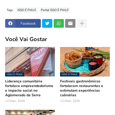
Tags
ISSO É PIAUÍ.
Portal ISSO É PIAUÍ
Facebook
Você Vai Gostar
ISSO É PIAUÍ.
ISSO É PIAUÍ.
Liderança comunitária
Festivais gastronômicos
fortalece empreendedorismo
fortalecem restaurantes e
e impacto social no
estimulam experiências
Aglomerado da Serra
culinárias
14 Maio, 2026
13 Maio, 2026