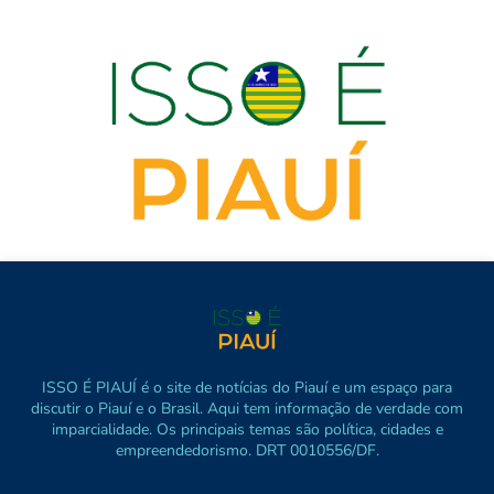
ISSO É PIAUÍ é o site de notícias do Piauí e um espaço para
discutir o Piauí e o Brasil. Aqui tem informação de verdade com
imparcialidade. Os principais temas são política, cidades e
empreendedorismo. DRT 0010556/DF.