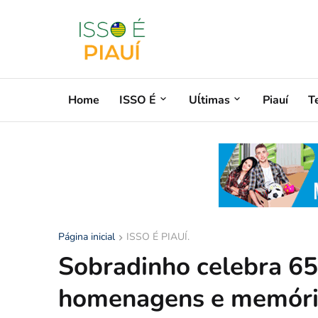
Home
ISSO É
Uĺtimas
Piauí
T
Página inicial
ISSO É PIAUÍ.
Sobradinho celebra 65
homenagens e memória