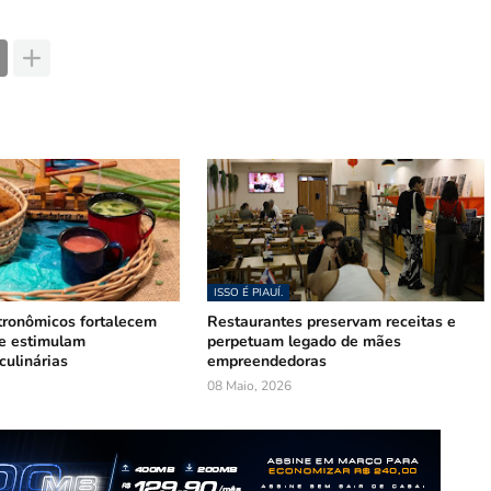
ISSO É PIAUÍ.
tronômicos fortalecem
Restaurantes preservam receitas e
 e estimulam
perpetuam legado de mães
culinárias
empreendedoras
08 Maio, 2026