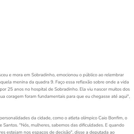
esceu e mora em Sobradinho, emocionou o público ao relembrar
aquela menina da quadra 9. Faço essa reflexão sobre onde a vida
por 25 anos no hospital de Sobradinho. Ela viu nascer muitos dos
 sua coragem foram fundamentais para que eu chegasse até aqui",
rsonalidades da cidade, como o atleta olímpico Caio Bonfim, o
de Santos. "Nós, mulheres, sabemos das dificuldades. E quando
es estejam nos espaços de decisão", disse a deputada ao