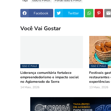
Tags
ISSO É PIAUÍ.
Portal ISSO É PIAUÍ
Facebook
Twitter
Você Vai Gostar
ISSO É PIAUÍ.
ISSO É PIAUÍ.
Liderança comunitária fortalece
Festivais gas
empreendedorismo e impacto social
restaurantes
no Aglomerado da Serra
experiências 
14 Maio, 2026
13 Maio, 2026