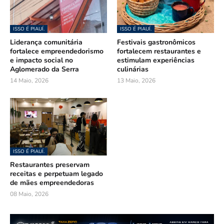
ISSO É PIAUÍ.
ISSO É PIAUÍ.
Liderança comunitária
Festivais gastronômicos
fortalece empreendedorismo
fortalecem restaurantes e
e impacto social no
estimulam experiências
Aglomerado da Serra
culinárias
14 Maio, 2026
13 Maio, 2026
ISSO É PIAUÍ.
Restaurantes preservam
receitas e perpetuam legado
de mães empreendedoras
08 Maio, 2026