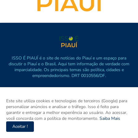
ISSO É PIAUÍ é o site de notícias do Piauí e um espaço para
discutir o Piauí e o Brasil. Aqui tem informação de verdade com
imparcialidade. Os principais temas são política, cidades e
empreendedorismo. DRT 0010556/DF.
Este site utiliza cookies e tecnologias de terceiros (Google) para
personalizar anúncios e analisar o tráfego. Isso é feito para
garantir e entregar a melhor experiência ao usuário. Ao acessar,
você concorda com a política de monitoramento.
Saiba Mais
Aceitar !