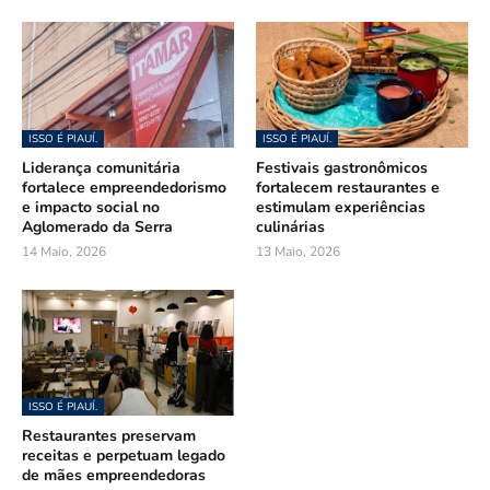
ISSO É PIAUÍ.
ISSO É PIAUÍ.
Liderança comunitária
Festivais gastronômicos
fortalece empreendedorismo
fortalecem restaurantes e
e impacto social no
estimulam experiências
Aglomerado da Serra
culinárias
14 Maio, 2026
13 Maio, 2026
ISSO É PIAUÍ.
Restaurantes preservam
receitas e perpetuam legado
de mães empreendedoras