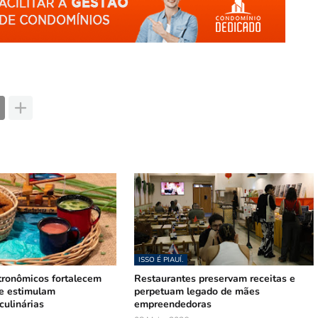
ISSO É PIAUÍ.
tronômicos fortalecem
Restaurantes preservam receitas e
 e estimulam
perpetuam legado de mães
culinárias
empreendedoras