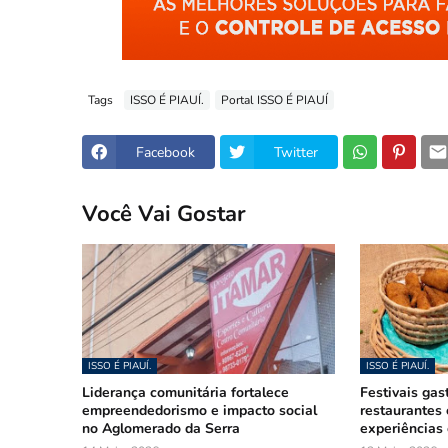
Tags
ISSO É PIAUÍ.
Portal ISSO É PIAUÍ
Facebook
Twitter
Você Vai Gostar
ISSO É PIAUÍ.
ISSO É PIAUÍ.
Liderança comunitária fortalece
Festivais gas
empreendedorismo e impacto social
restaurantes
no Aglomerado da Serra
experiências 