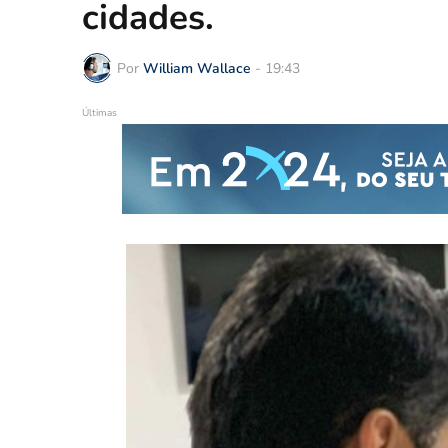
cidades.
Por
William Wallace
-
19:43
Últimas