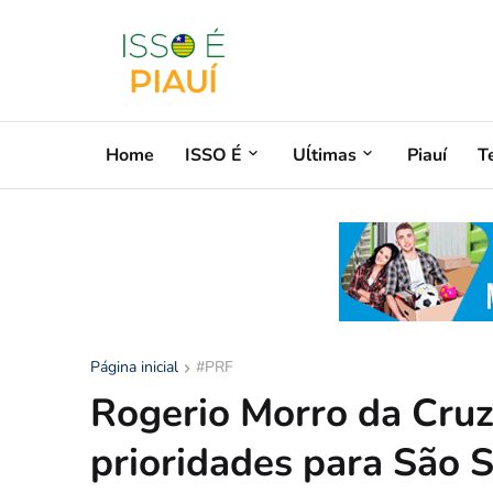
Home
ISSO É
Uĺtimas
Piauí
T
Página inicial
#PRF
Rogerio Morro da Cruz
prioridades para São S