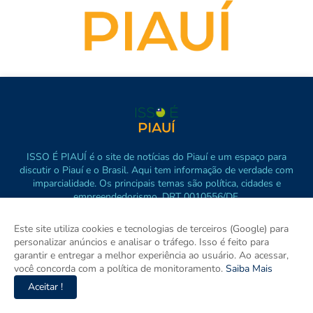
ISSO É PIAUÍ é o site de notícias do Piauí e um espaço para
discutir o Piauí e o Brasil. Aqui tem informação de verdade com
imparcialidade. Os principais temas são política, cidades e
empreendedorismo. DRT 0010556/DF.
Este site utiliza cookies e tecnologias de terceiros (Google) para
personalizar anúncios e analisar o tráfego. Isso é feito para
garantir e entregar a melhor experiência ao usuário. Ao acessar,
você concorda com a política de monitoramento.
Saiba Mais
Aceitar !