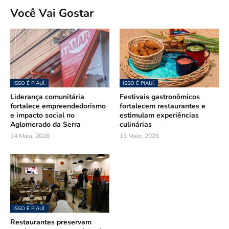
Você Vai Gostar
ISSO É PIAUÍ.
ISSO É PIAUÍ.
Liderança comunitária
Festivais gastronômicos
fortalece empreendedorismo
fortalecem restaurantes e
e impacto social no
estimulam experiências
Aglomerado da Serra
culinárias
14 Maio, 2026
13 Maio, 2026
ISSO É PIAUÍ.
Restaurantes preservam