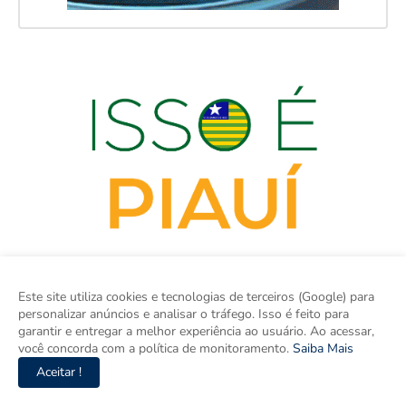
Este site utiliza cookies e tecnologias de terceiros (Google) para
personalizar anúncios e analisar o tráfego. Isso é feito para
garantir e entregar a melhor experiência ao usuário. Ao acessar,
você concorda com a política de monitoramento.
Saiba Mais
ISSO É PIAUÍ é o site de notícias do Piauí e um espaço para
Aceitar !
discutir o Piauí e o Brasil. Aqui tem informação de verdade com
imparcialidade. Os principais temas são política, cidades e