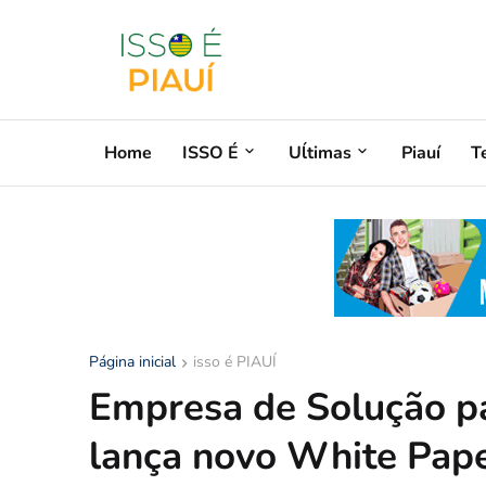
Home
ISSO É
Uĺtimas
Piauí
T
Página inicial
isso é PIAUÍ
Empresa de Solução pa
lança novo White Pap