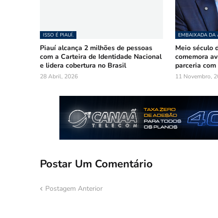
ISSO É PIAUÍ.
EMBAIXADA DA
Piauí alcança 2 milhões de pessoas
Meio século d
com a Carteira de Identidade Nacional
comemora ava
e lidera cobertura no Brasil
parceria com 
28 Abril, 2026
11 Novembro, 2
Postar Um Comentário
Postagem Anterior