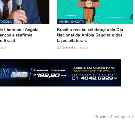
 ANGOLA
ARÁBIA SAUDITA
e liberdade: Angola
Brasília recebe celebração do Dia
nços e reafirma
Nacional da Arábia Saudita e dos
o Brasil
laços bilaterais
025
22 Setembro, 2025
Próxima Postagem