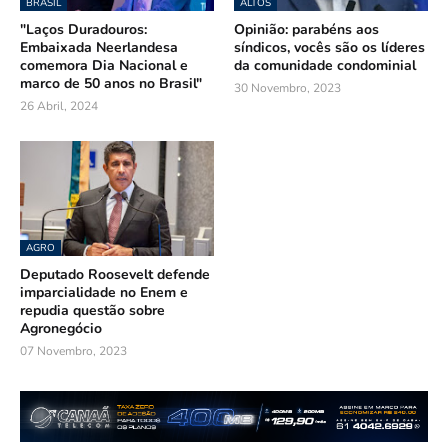
BRASIL
ALTOS
"Laços Duradouros:
Opinião: parabéns aos
Embaixada Neerlandesa
síndicos, vocês são os líderes
comemora Dia Nacional e
da comunidade condominial
marco de 50 anos no Brasil"
30 Novembro, 2023
26 Abril, 2024
AGRO
Deputado Roosevelt defende
imparcialidade no Enem e
repudia questão sobre
Agronegócio
07 Novembro, 2023