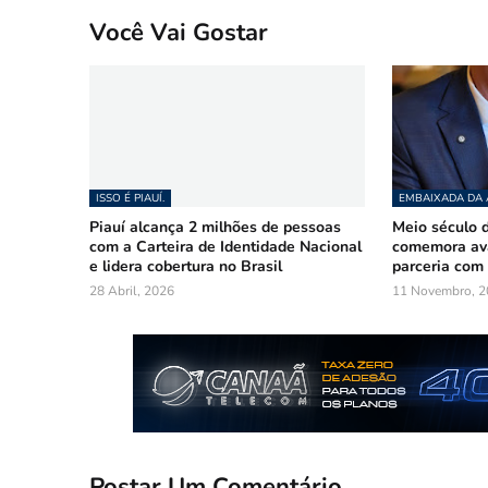
Você Vai Gostar
ISSO É PIAUÍ.
EMBAIXADA DA
Piauí alcança 2 milhões de pessoas
Meio século d
com a Carteira de Identidade Nacional
comemora ava
e lidera cobertura no Brasil
parceria com 
28 Abril, 2026
11 Novembro, 2
Postar Um Comentário