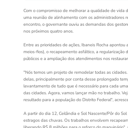
Com o compromisso de melhorar a qualidade de vida do
uma reunião de alinhamento com os administradores re
encontro, o governante ouviu as demandas dos gestor
nos próximos quatro anos.
Entre as prioridades de ações, Ibaneis Rocha apontou
meios-fios), o recapeamento asfáltico, a regularização 
públicos e a ampliação dos atendimentos nos restaur
"Nós temos um projeto de remodelar todas as cidades. 
delas, principalmente por conta desse prolongado tem
levantamento de tudo que é necessário para cada uma 
das cidades. Agora, vamos lançar mão no trabalho. Ve
resultado para a população do Distrito Federal", acresc
A partir do dia 12, Ceilândia e Sol Nascente/Pôr do S
estragos das chuvas. Os trabalhos envolvem recapeame
liberando R$ 8 milhões para o reforço do maquinário", 