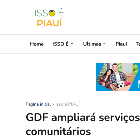
Home
ISSO É
Uĺtimas
Piauí
T
Página inicial
isso é PIAUÍ
GDF ampliará serviços
comunitários