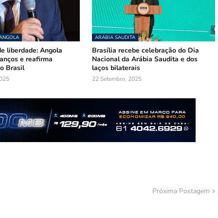
 ANGOLA
ARÁBIA SAUDITA
e liberdade: Angola
Brasília recebe celebração do Dia
nços e reafirma
Nacional da Arábia Saudita e dos
o Brasil
laços bilaterais
025
22 Setembro, 2025
Próxima Postagem