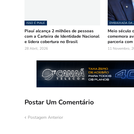
ISSO É PIAUÍ.
EMBAIXADA DA
Piauí alcança 2 milhões de pessoas
Meio século d
com a Carteira de Identidade Nacional
comemora ava
e lidera cobertura no Brasil
parceria com 
28 Abril, 2026
11 Novembro, 2
Postar Um Comentário
Postagem Anterior