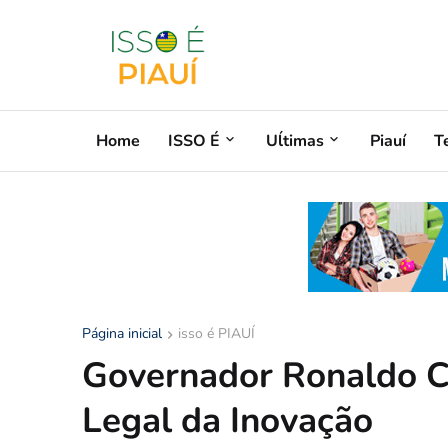
Home
ISSO É
Uĺtimas
Piauí
T
Página inicial
isso é PIAUÍ
Governador Ronaldo C
Legal da Inovação