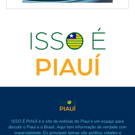
ISSO É PIAUÍ é o site de notícias do Piauí e um espaço para
discutir o Piauí e o Brasil. Aqui tem informação de verdade com
imparcialidade. Os principais temas são política, cidades e