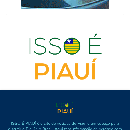
ISSO É PIAUÍ é o site de notícias do Piauí e um espaço para
discutir o Piauí e o Brasil. Aqui tem informação de verdade com