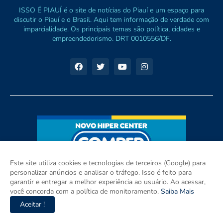
ISSO É PIAUÍ é o site de notícias do Piauí e um espaço para
discutir o Piauí e o Brasil. Aqui tem informação de verdade com
imparcialidade. Os principais temas são política, cidades e
empreendedorismo. DRT 0010556/DF.
Este site utiliza cookies e tecnologias de terceiros (Google) para
personalizar anúncios e analisar o tráfego. Isso é feito para
garantir e entregar a melhor experiência ao usuário. Ao acessar,
você concorda com a política de monitoramento.
Saiba Mais
Aceitar !